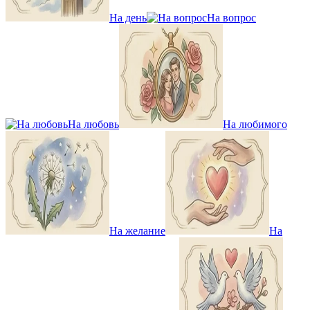
На день
На вопрос
На любовь
На любимого
На желание
На